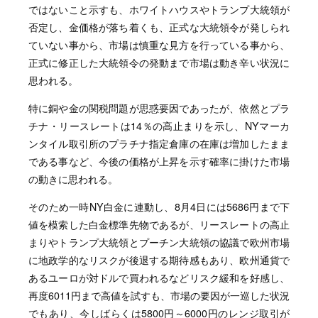
ではないこと示すも、ホワイトハウスやトランプ大統領が
否定し、金価格が落ち着くも、正式な大統領令が発しられ
ていない事から、市場は慎重な見方を行っている事から、
正式に修正した大統領令の発動まで市場は動き辛い状況に
思われる。
特に銅や金の関税問題が思惑要因であったが、依然とプラ
チナ・リースレートは14％の高止まりを示し、NYマーカ
ンタイル取引所のプラチナ指定倉庫の在庫は増加したまま
である事など、今後の価格が上昇を示す確率に掛けた市場
の動きに思われる。
そのため一時NY白金に連動し、8月4日には5686円まで下
値を模索した白金標準先物であるが、リースレートの高止
まりやトランプ大統領とプーチン大統領の協議で欧州市場
に地政学的なリスクが後退する期待感もあり、欧州通貨で
あるユーロが対ドルで買われるなどリスク緩和を好感し、
再度6011円まで高値を試すも、市場の要因が一巡した状況
でもあり、今しばらくは5800円～6000円のレンジ取引が