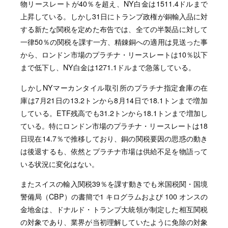
物リースレートが40％を超え、NY白金は1511.4ドルまで
上昇している。しかし31日にトランプ政権が銅輸入品に対
する新たな関税を定めた布告では、全ての半製品に対して
一律50％の関税を課す一方、精錬銅への適用は見送った事
から、ロンドン市場のプラチナ・リースレートは10％以下
まで低下し、NY白金は1271.1ドルまで急落している。
しかしNYマーカンタイル取引所のプラチナ指定倉庫の在
庫は7月21日の13.2トンから8月14日で18.1トンまで増加
している。ETF残高でも31.2トンから18.1トンまで増加し
ている。特にロンドン市場のプラチナ・リースレートは18
日現在14.7％で推移しており、銅の関税要因の思惑の動き
は後退するも、依然とプラチナ市場は供給不足を物語って
いる状況に変化はない。
またスイスの輸入関税39％を課す動きでも米国税関・国境
警備局（CBP）の書簡で1 キログラムおよび 100 オンスの
金地金は、ドナルド・トランプ大統領が制定した相互関税
の対象であり、業界が当初理解していたように免除の対象