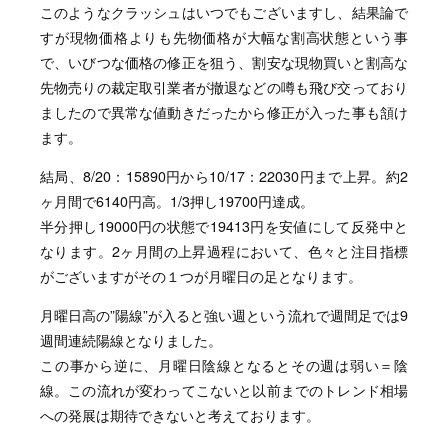
このようなクラッシュはいつでもございますし、結果論で
すが現物価格よりも先物価格が大幅な割高状態という事
で、いびつな価格の修正を狙う、割安な現物買いと割高な
先物売りの裁定取引業者が撤退などの噂も飛び交っており
ましたので異常な値動きだったから修正が入った事も頷け
ます。
結局、8/20：15890円から10/17：22030円まで上昇。約2
ヶ月間で6140円高。1/3押し19700円達成。
半分押し19000円の状態で19413円を安値にして反発中と
なります。2ヶ月間の上昇過程において、色々と注目指標
がございますがその１つが月曜日の足となります。
月曜日高の”陽線”が入ると強い週という流れで週間足では9
週間連続陽線となりました。
この事から逆に、月曜日陰線となるとその週は弱い＝陰
線。この流れが変わってこないと以前までのトレンド相場
への発展は期待できないと考えております。