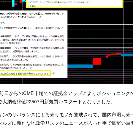
前日からのCME市場での証拠金アップによりポジショニング
大納会終値22507円新規買いスタートとなりました。
ョンのリバランスによる売りモノが警戒されて、国内市場も売
タルズに新たな地政学リスクのニュースが入った事で底堅い展