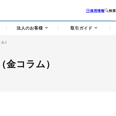
採用情報
検索
法人のお客様
取引ガイド
ラム）
お客様サポートトップ
個人のお客様トップ
法人のお客様トップ
取引ガイドトップ
会社案内トップ
（金コラム）
歴史・沿革
組織図
本支店案内
採用情報
トソリューション
せフォーム
の説明
アドバイザーブログ更新情報
取引期限と証拠金について
法人お問い合わせフォーム
電力価格リスクマネジメントソリューション
岡地メール会員
VaR証拠金の仕組み
岡地メール会員お申し込み
投資アドバイザー コ
取引する銘
リ
トレーディングツール（ISV）
細
パラジウム
サービス案内
CME原油等指数
ドバイ原油
バージガソリン
バージ灯
）
SS3）
ゴム（TSR20）
ゴム（上海天然ゴム）
とうもろこし
一般大
相場勉強会【個別相談会（東京）】
納会日・受渡日一覧
祝日取引
諸規定・マニュアル
つの理由
オアシスの便利な機能
サービス案内
お取引の流れ
Q&A
バ