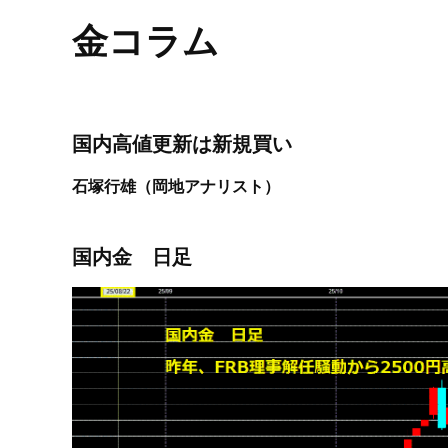
プロモーション（オンライ
発表統計
金コラム
CFTC建玉明細
原油・石油
国内高値更新は新規買い
石塚行雄（岡地アナリスト）
国内金 日足