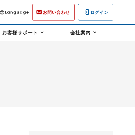
お問い合わせ
ログイン
Language
お客様サポート
会社案内
ディスクロージャー
各種重要通知事項
フォーム
ラム
柄を選ぶ
スクヘッジサポート
キャンペーン（アドバイス取引）
資産の保全
先物受渡・物流サポート
税制について
油
LNG（液化天然ガス）
中京ローリーガソリン
豆
小豆
ゴールドスポット
プラチナスポット
リンク集
ーチャル取引
システム稼働状況