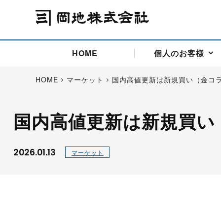
HOME
個人のお客様
HOME
マーケット
国内高値更新は新規買い（金コ
国内高値更新は新規買い
アドバイス取引
国際法人部
商品先物取引の仕組み
お問い合わせ
会社概要
ごあいさつ
お客様相談窓口
商品先物取引とは
主な投資アドバイザー
燃料価格リスクマネジメン
お問い合わ
取引用語
投資
国内先物市場
海外先物市場
2026.01.13
マーケット
サポート・オンライン取引
取扱銘柄一覧
資料請求
アドバイス取引（法人）
セミナー情報
金
サポート・オンラインの詳
金ミニ
銀
白金
白金ミニ
オンライン取引（オアシス
中京ローリー灯油
ゴム（R
ポケットゴールド/プラチナ
東京セミナー
大阪セミナー
オンライン取引
委託者証拠金一覧表
「オアシス」が選ばれる5