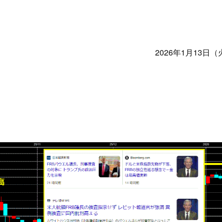
ン取引）
製造供給統計週報
全国営業倉庫生ゴム在庫
USDA需給統計
2026年1月13日