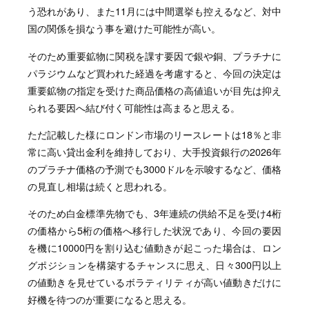
う恐れがあり、また11月には中間選挙も控えるなど、対中
国の関係を損なう事を避けた可能性が高い。
そのため重要鉱物に関税を課す要因で銀や銅、プラチナに
パラジウムなど買われた経過を考慮すると、今回の決定は
重要鉱物の指定を受けた商品価格の高値追いが目先は抑え
られる要因へ結び付く可能性は高まると思える。
ただ記載した様にロンドン市場のリースレートは18％と非
常に高い貸出金利を維持しており、大手投資銀行の2026年
のプラチナ価格の予測でも3000ドルを示唆するなど、価格
の見直し相場は続くと思われる。
そのため白金標準先物でも、3年連続の供給不足を受け4桁
の価格から5桁の価格へ移行した状況であり、今回の要因
を機に10000円を割り込む値動きが起こった場合は、ロン
グポジションを構築するチャンスに思え、日々300円以上
の値動きを見せているボラティリティが高い値動きだけに
好機を待つのが重要になると思える。