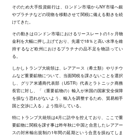
そのため大手投資銀行は、ロンドン市場からNY市場へ銀
やプラチナなどの現物を移動させて関税に備える動きを続
けてきた。
その動きはロンドン市場におけるリースレートの1ヶ月物
金利を大幅に押し上げており、先週で18％と高い水準を維
持するなど欧州におけるプラチナの品不足を物語ってい
る。
しかしトランプ大統領は、レアアース（希土類）やリチウ
ムなど重要鉱物について、当面関税を課さないことを選択
し、グリア米通商代表部（USTR）代表とラトニック商務
長官に対し、「（重要鉱物の）輸入が米国の国家安全保障
を損なう恐れがないよう、輸入を調整するため、貿易相手
国と交渉に入る」よう指示している。
特にトランプ大統領は4月に訪中を控えており、ここで重
要鉱物に関税を課す事は昨年秋に中国と合意したレアアー
スの対米輸出規制の1年間の延期という合意を損ねてしま