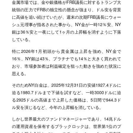
金属市場では、金や銀価格がFRB議長に対するトランプ大
統領の圧力でFRBの独立性の懸念が強まり、ドル安を背景
に高値を追い続けていたが、週末の次期FRB議長にウォー
シュ元理事が指名された事から、NY金が一時12％安、NY
銀は36％安と一夜にして1ヶ月の上昇幅を消すように下落
している。
特に2026年1月初頭から貴金属は上昇を強め、NY金で
16％、NY銀は43％、プラチナでも14％と大きく買われて
おり、市場参加者は利益確定を狙った動きを強めた状況に
思える。
そのためNY白金は、2025年12月31日の安値1927.4ドルに
迫る1980.7ドルまで下値を試すなど、一時3000ドルに迫
る2925ドルの高値まで上昇した価格は、5日間で944.3ド
ル安を演じるなど、今年の上昇幅を消している。
しかし世界最大のファンドマネージャーであり、14兆ドル
の運用資産を保有するブラックロックは、世界第1位のプ