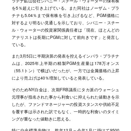
ラチナ鉱山会社シバニー・スチール・ウォーターの保有株
を5％超えに引き上げている。また同社はノーザム・プラ
チナも5.04％まで保有株を引き上げるなど、PGM価格に
対するより明るい見通しを示しており、シバニー・スチー
ル・ウォーターの投資家関係責任者は「現在、ほとんどの
アナリストは長期にPGMに対して前向きです」と発言し
ている。
また3月5日に半期決算の発表を控えるインパラ・プラチナ
ムは、2025年上半期の精製PGM生産量は178万オンス
（55.1トン）で横ばいだったが、一方では金属価格の上昇
により売上げは40％増加していると発表している。
そのためNY白金は、次期FRB議長にタカ派のウォーシュ
元理事が指名された事から利食いに抑えられた値動きを示
したが、ファンドマネージャーの投資スタンスや供給不足
を覆す事は示された訳でもなく、一時的な利食いのタイミ
ングが重なった値動きに思える。
特に白金標準先物は、昨年12月～今年1月に掛けて9500