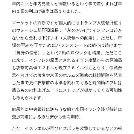
年内２回と年内見送りが同数いるという事で差引すれば年
内１回の利上げ確率は高まりました。
マーケットの判断ですが個人的にはトランプ大統領肝煎り
のウォーシュ新FRB議長：「AIのおかげでインフレは起き
ないから金利は下げます（大統領への配慮）。ただし、市
場の歪みを正すためにバランスシートの縮小は続けます
（自身の信念）」という2軸のロジックを構築。ただここ
に来て、インフレの原因とされるイラン攻撃からの原油高
も攻撃前高値７２ドルが現在７６ドル付近となり、停戦合
意へ向けての署名や米国のホルムズ海峡の封鎖解除を発表
した事で更に攻撃前の水準を割れてくると時間軸のブレは
残るものの利上げムードにストップが掛かってくる可能性
も考えられます。
結果的に中央銀行に逆らうな組と米国イラン交渉期待組は
交渉前進による原油安から金高期待。
ただ、イスラエルが再びヒズボラを攻撃しているなどの報