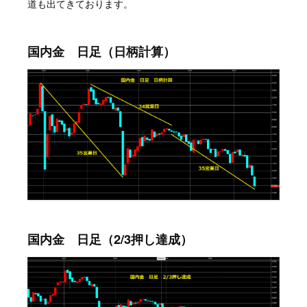
道も出てきております。
国内金 日足（日柄計算）
国内金 日足（2/3押し達成）