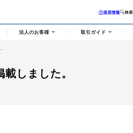
採用情報
検索
法人のお客様
取引ガイド
た。
お客様サポートトップ
個人のお客様トップ
法人のお客様トップ
取引ガイドトップ
会社案内トップ
を掲載しました。
歴史・沿革
組織図
本支店案内
採用情報
トソリューション
せフォーム
の説明
アドバイザーブログ更新情報
取引期限と証拠金について
法人お問い合わせフォーム
電力価格リスクマネジメントソリューション
岡地メール会員
VaR証拠金の仕組み
岡地メール会員お申し込み
投資アドバイザー コ
取引する銘
リ
トレーディングツール（ISV）
細
パラジウム
サービス案内
CME原油等指数
ドバイ原油
バージガソリン
バージ灯
）
SS3）
ゴム（TSR20）
ゴム（上海天然ゴム）
とうもろこし
一般大
相場勉強会【個別相談会（東京）】
納会日・受渡日一覧
祝日取引
諸規定・マニュアル
つの理由
オアシスの便利な機能
サービス案内
お取引の流れ
Q&A
バ