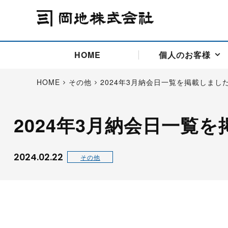
HOME
個人のお客様
HOME
その他
2024年3月納会日一覧を掲載しまし
2024年3月納会日一覧
アドバイス取引
国際法人部
商品先物取引の仕組み
お問い合わせ
会社概要
ごあいさつ
お客様相談窓口
商品先物取引とは
主な投資アドバイザー
燃料価格リスクマネジメン
お問い合わ
取引用語
投資
国内先物市場
海外先物市場
2024.02.22
その他
サポート・オンライン取引
取扱銘柄一覧
資料請求
アドバイス取引（法人）
セミナー情報
金
サポート・オンラインの詳
金ミニ
銀
白金
白金ミニ
オンライン取引（オアシス
中京ローリー灯油
ゴム（R
ポケットゴールド/プラチナ
東京セミナー
大阪セミナー
オンライン取引
委託者証拠金一覧表
「オアシス」が選ばれる5