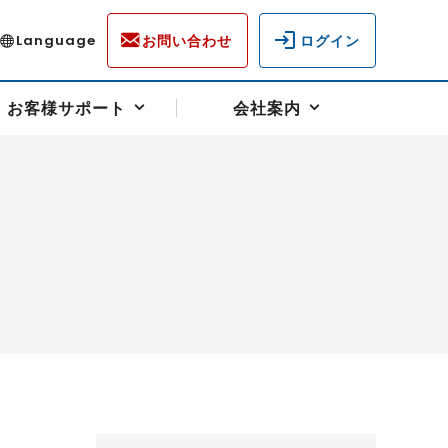
お問い合わせ
ログイン
Language
お客様サポート
会社案内
ディスクロージャー
各種重要通知事項
フォーム
ラム
柄を選ぶ
スクヘッジサポート
キャンペーン（アドバイス取引）
資産の保全
先物受渡・物流サポート
税制について
油
LNG（液化天然ガス）
中京ローリーガソリン
豆
小豆
ゴールドスポット
プラチナスポット
リンク集
ーチャル取引
システム稼働状況