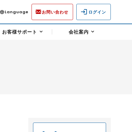
お問い合わせ
ログイン
Language
お客様サポート
会社案内
ディスクロージャー
各種重要通知事項
フォーム
ラム
柄を選ぶ
スクヘッジサポート
キャンペーン（アドバイス取引）
資産の保全
先物受渡・物流サポート
税制について
油
LNG（液化天然ガス）
中京ローリーガソリン
豆
小豆
ゴールドスポット
プラチナスポット
リンク集
ーチャル取引
システム稼働状況