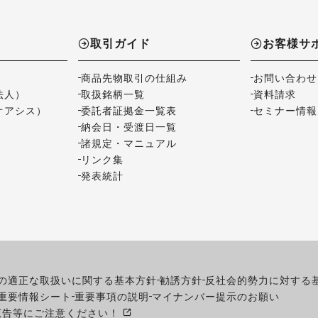
取引ガイド
お客様サ
商品先物取引の仕組み
お問い合わせ
法人）
取扱銘柄一覧
資料請求
オアシス）
委託者証拠金一覧表
セミナー情報
納会日・受渡日一覧
諸規定・マニュアル
リンク集
発表統計
の適正な取扱いに関する基本方針
勧誘方針
反社会的勢力に対する
重要情報シート
重要事項の説明
マイナンバー提示のお願い
広告等にご注意ください！