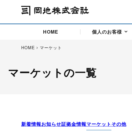
HOME
個人のお客様
HOME
マーケット
マーケットの一覧
アドバイス取引
国際法人部
商品先物取引の仕組み
お問い合わせ
会社概要
ごあいさつ
お客様相談窓口
商品先物取引とは
主な投資アドバイザー
燃料価格リスクマネジメン
お問い合わ
取引用語
投資
国内先物市場
海外先物市場
サポート・オンライン取引
取扱銘柄一覧
資料請求
アドバイス取引（法人）
セミナー情報
金
サポート・オンラインの詳
金ミニ
銀
白金
白金ミニ
オンライン取引（オアシス
中京ローリー灯油
ゴム（R
ポケットゴールド/プラチナ
東京セミナー
大阪セミナー
オンライン取引
新着情報
お知らせ
証拠金情報
マーケット
その他
委託者証拠金一覧表
「オアシス」が選ばれる5