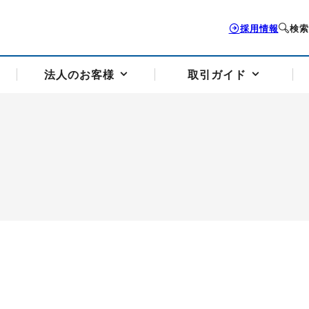
採用情報
検索
法人のお客様
取引ガイド
お客様サポートトップ
個人のお客様トップ
法人のお客様トップ
取引ガイドトップ
会社案内トップ
歴史・沿革
組織図
本支店案内
採用情報
トソリューション
せフォーム
の説明
アドバイザーブログ更新情報
取引期限と証拠金について
法人お問い合わせフォーム
電力価格リスクマネジメントソリューション
岡地メール会員
VaR証拠金の仕組み
岡地メール会員お申し込み
投資アドバイザー コ
取引する銘
リ
トレーディングツール（ISV）
細
パラジウム
サービス案内
CME原油等指数
ドバイ原油
バージガソリン
バージ灯
）
SS3）
ゴム（TSR20）
ゴム（上海天然ゴム）
とうもろこし
一般大
相場勉強会【個別相談会（東京）】
納会日・受渡日一覧
祝日取引
諸規定・マニュアル
つの理由
オアシスの便利な機能
サービス案内
お取引の流れ
Q&A
バ