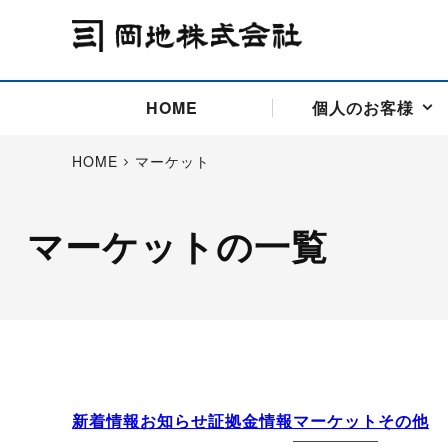
HOME
個人のお客様
HOME
マーケット
マーケットの一覧
アドバイス取引
国際法人部
商品先物取引の仕組み
お問い合わせ
会社概要
ごあいさつ
お客様相談窓口
商品先物取引とは
主な投資アドバイザー
燃料価格リスクマネジメン
お問い合わ
取引用語
投資
国内先物市場
海外先物市場
サポート・オンライン取引
取扱銘柄一覧
資料請求
アドバイス取引（法人）
セミナー情報
金
サポート・オンラインの詳
金ミニ
銀
白金
白金ミニ
オンライン取引（オアシス
中京ローリー灯油
ゴム（R
ポケットゴールド/プラチナ
東京セミナー
大阪セミナー
オンライン取引
新着情報
お知らせ
証拠金情報
マーケット
その他
委託者証拠金一覧表
「オアシス」が選ばれる5