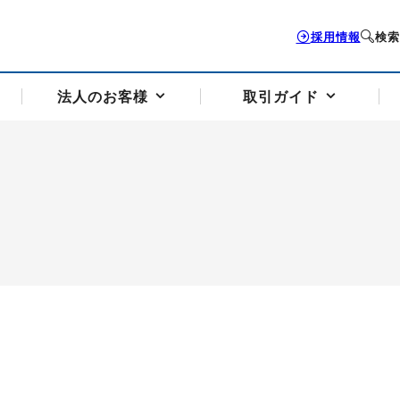
採用情報
検索
法人のお客様
取引ガイド
お客様サポートトップ
個人のお客様トップ
法人のお客様トップ
取引ガイドトップ
会社案内トップ
歴史・沿革
組織図
本支店案内
採用情報
トソリューション
せフォーム
の説明
アドバイザーブログ更新情報
取引期限と証拠金について
法人お問い合わせフォーム
電力価格リスクマネジメントソリューション
岡地メール会員
VaR証拠金の仕組み
岡地メール会員お申し込み
投資アドバイザー コ
取引する銘
リ
トレーディングツール（ISV）
細
パラジウム
サービス案内
CME原油等指数
ドバイ原油
バージガソリン
バージ灯
）
SS3）
ゴム（TSR20）
ゴム（上海天然ゴム）
とうもろこし
一般大
相場勉強会【個別相談会（東京）】
納会日・受渡日一覧
祝日取引
諸規定・マニュアル
つの理由
オアシスの便利な機能
サービス案内
お取引の流れ
Q&A
バ