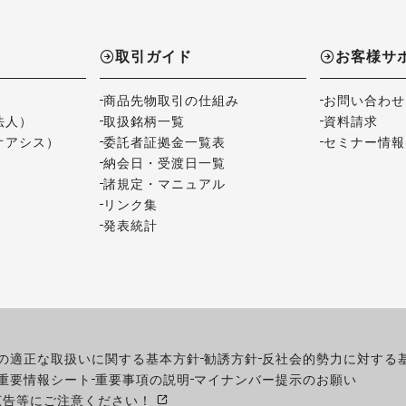
取引ガイド
お客様サ
商品先物取引の仕組み
お問い合わせ
法人）
取扱銘柄一覧
資料請求
オアシス）
委託者証拠金一覧表
セミナー情報
納会日・受渡日一覧
諸規定・マニュアル
リンク集
発表統計
の適正な取扱いに関する基本方針
勧誘方針
反社会的勢力に対する
重要情報シート
重要事項の説明
マイナンバー提示のお願い
広告等にご注意ください！