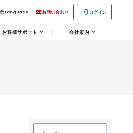
お問い合わせ
ログイン
Language
お客様サポート
会社案内
ディスクロージャー
各種重要通知事項
フォーム
ラム
柄を選ぶ
スクヘッジサポート
キャンペーン（アドバイス取引）
資産の保全
先物受渡・物流サポート
税制について
油
LNG（液化天然ガス）
中京ローリーガソリン
豆
小豆
ゴールドスポット
プラチナスポット
リンク集
ーチャル取引
システム稼働状況