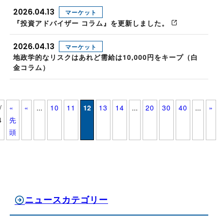
2026.04.13
マーケット
『投資アドバイザー コラム』を更新しました。
2026.04.13
マーケット
地政学的なリスクはあれど需給は10,000円をキープ（白
金コラム）
/
«
«
...
10
11
12
13
14
...
20
30
40
...
»
4
先
頭
ニュースカテゴリー