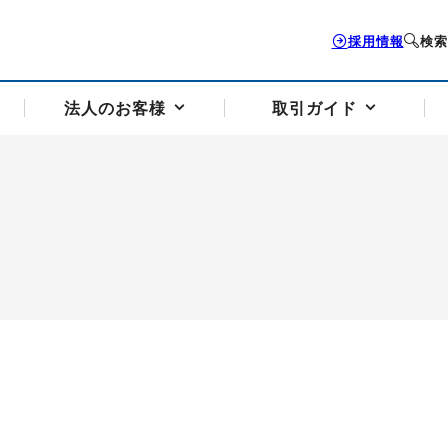
採用情報
検索
法人のお客様
取引ガイド
お客様サポートトップ
個人のお客様トップ
法人のお客様トップ
取引ガイドトップ
会社案内トップ
歴史・沿革
組織図
本支店案内
採用情報
トソリューション
せフォーム
の説明
アドバイザーブログ更新情報
取引期限と証拠金について
法人お問い合わせフォーム
電力価格リスクマネジメントソリューション
岡地メール会員
VaR証拠金の仕組み
岡地メール会員お申し込み
投資アドバイザー コ
取引する銘
リ
トレーディングツール（ISV）
細
パラジウム
サービス案内
CME原油等指数
ドバイ原油
バージガソリン
バージ灯
）
SS3）
ゴム（TSR20）
ゴム（上海天然ゴム）
とうもろこし
一般大
相場勉強会【個別相談会（東京）】
納会日・受渡日一覧
祝日取引
諸規定・マニュアル
つの理由
オアシスの便利な機能
サービス案内
お取引の流れ
Q&A
バ