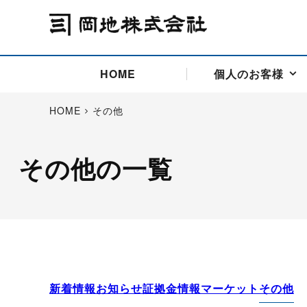
HOME
個人のお客様
HOME
その他
その他の一覧
アドバイス取引
国際法人部
商品先物取引の仕組み
お問い合わせ
会社概要
ごあいさつ
お客様相談窓口
商品先物取引とは
主な投資アドバイザー
燃料価格リスクマネジメン
お問い合わ
取引用語
投資
国内先物市場
海外先物市場
サポート・オンライン取引
取扱銘柄一覧
資料請求
アドバイス取引（法人）
セミナー情報
金
サポート・オンラインの詳
金ミニ
銀
白金
白金ミニ
オンライン取引（オアシス
中京ローリー灯油
ゴム（R
ポケットゴールド/プラチナ
東京セミナー
大阪セミナー
オンライン取引
新着情報
お知らせ
証拠金情報
マーケット
その他
委託者証拠金一覧表
「オアシス」が選ばれる5