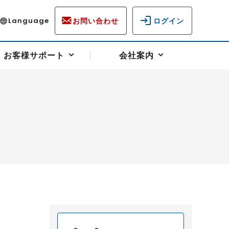
お問い合わせ
ログイン
Language
お客様サポート
会社案内
ディスクロージャー
各種重要通知事項
フォーム
ラム
柄を選ぶ
スクヘッジサポート
キャンペーン（アドバイス取引）
資産の保全
先物受渡・物流サポート
税制について
油
LNG（液化天然ガス）
中京ローリーガソリン
豆
小豆
ゴールドスポット
プラチナスポット
リンク集
ーチャル取引
システム稼働状況