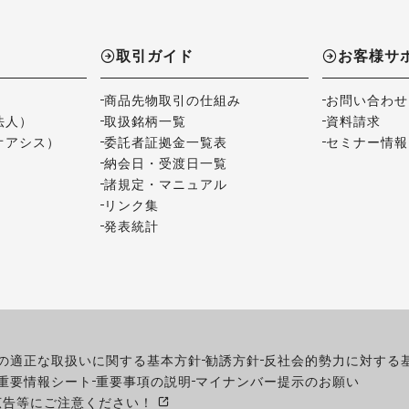
取引ガイド
お客様サ
商品先物取引の仕組み
お問い合わせ
法人）
取扱銘柄一覧
資料請求
オアシス）
委託者証拠金一覧表
セミナー情報
納会日・受渡日一覧
諸規定・マニュアル
リンク集
発表統計
の適正な取扱いに関する基本方針
勧誘方針
反社会的勢力に対する
重要情報シート
重要事項の説明
マイナンバー提示のお願い
広告等にご注意ください！