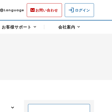
お問い合わせ
ログイン
Language
お客様サポート
会社案内
ディスクロージャー
各種重要通知事項
フォーム
ラム
柄を選ぶ
スクヘッジサポート
キャンペーン（アドバイス取引）
資産の保全
先物受渡・物流サポート
税制について
油
LNG（液化天然ガス）
中京ローリーガソリン
豆
小豆
ゴールドスポット
プラチナスポット
リンク集
ーチャル取引
システム稼働状況