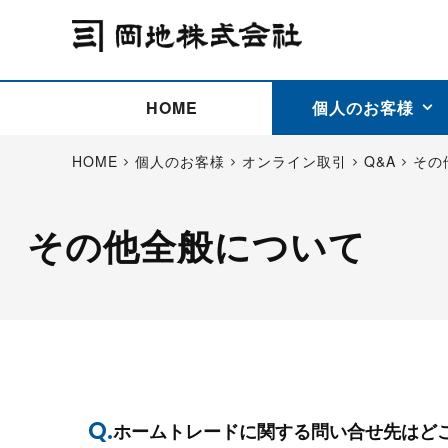
HOME
個人のお客様
HOME
個人のお客様
オンライン取引
Q&A
その
その他全般について
アドバイス取引
国際法人部
商品先物取引の仕組み
お問い合わせ
会社概要
ごあいさつ
お客様相談窓口
商品先物取引とは
主な投資アドバイザー
燃料価格リスクマネジメン
お問い合わ
取引用語
投資
国内先物市場
海外先物市場
サポート・オンライン取引
取扱銘柄一覧
資料請求
アドバイス取引（法人）
セミナー情報
金
サポート・オンラインの詳
金ミニ
銀
白金
白金ミニ
オンライン取引（オアシス
中京ローリー灯油
ゴム（R
ポケットゴールド/プラチナ
東京セミナー
大阪セミナー
オンライン取引
委託者証拠金一覧表
ホームトレードに関する問い合せ先はど
「オアシス」が選ばれる5