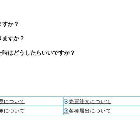
ン取引）
製造供給統計週報
全国営業倉庫生ゴム在庫
USDA需給統計
ますか？
きますか？
た時はどうしたらいいですか？
境について
売買注文について
券について
各種届出について