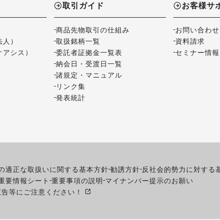
取引ガイド
お客様サ
商品先物取引の仕組み
お問い合わせ
法人）
取扱銘柄一覧
資料請求
オアシス）
委託者証拠金一覧表
セミナー情報
納会日・受渡日一覧
諸規定・マニュアル
リンク集
発表統計
の適正な取扱いに関する基本方針
勧誘方針
反社会的勢力に対する
重要情報シート
重要事項の説明
マイナンバー提示のお願い
広告等にご注意ください！