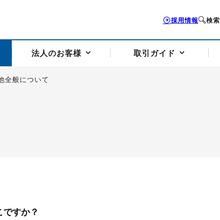
採用情報
検索
法人のお客様
取引ガイド
他全般について
お客様サポートトップ
個人のお客様トップ
法人のお客様トップ
取引ガイドトップ
会社案内トップ
歴史・沿革
組織図
本支店案内
採用情報
トソリューション
せフォーム
の説明
アドバイザーブログ更新情報
取引期限と証拠金について
法人お問い合わせフォーム
電力価格リスクマネジメントソリューション
岡地メール会員
VaR証拠金の仕組み
岡地メール会員お申し込み
投資アドバイザー コ
取引する銘
リ
トレーディングツール（ISV）
細
パラジウム
サービス案内
CME原油等指数
ドバイ原油
バージガソリン
バージ灯
）
SS3）
ゴム（TSR20）
ゴム（上海天然ゴム）
とうもろこし
一般大
相場勉強会【個別相談会（東京）】
納会日・受渡日一覧
祝日取引
諸規定・マニュアル
こですか？
つの理由
オアシスの便利な機能
サービス案内
お取引の流れ
Q&A
バ