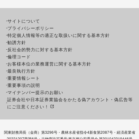
サイトについて
プライバシーポリシー
特定個人情報等の適正な取扱いに関する基本方針
勧誘方針
反社会的勢力に対する基本方針
倫理コード
お客様本位の業務運営に関する基本方針
最良執行方針
重要情報シート
重要事項の説明
マイナンバー提示のお願い
証券会社や日本証券業協会をかたる偽アカウント・偽広告等
にご注意ください！
関東財務局長（金商）第3296号・農林水産省指令4新食第2087号・経済産業省
20221207商第6号・古物商許可番号:東京都公安委員会 第301042319446号